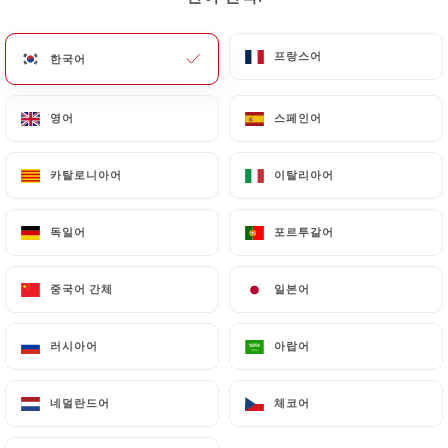
메뉴
KO
프랑스어
프랑스어
한국어
한국어
영어
영어
스페인어
스페인어
카탈로니아어
카탈로니아어
이탈리아어
이탈리아어
/
홈
연락처
연락처
독일어
독일어
포르투갈어
포르투갈어
중국어 간체
중국어 간체
일본어
일본어
러시아어
러시아어
아랍어
아랍어
네덜란드어
네덜란드어
체코어
체코어
Brasserie Lola