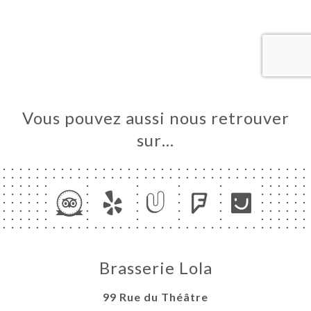
UEIL
RVER
ERIE
IS
RTE
U
Vous pouvez aussi nous retrouver
INE
sur…
TACT
Brasserie Lola
99 Rue du Théâtre